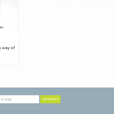
j deelt
ingen en
ragen en
woorden en
oor nieuwe
de leven z
AAN
EN
 way of
ABONNEER