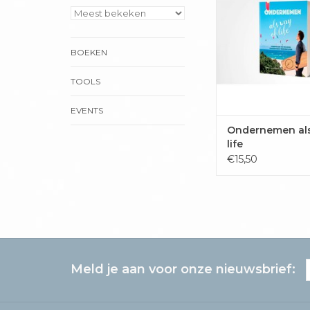
werkende leven. Hi
persoonlijke ervar
verhalen, stelt v
BOEKEN
voorziet ze van ant
tips. Zet je schrap v
stappen om je werken
TOOLS
TOEVOEGEN 
EVENTS
WINKELWAG
Ondernemen als
life
€15,50
Meld je aan voor onze nieuwsbrief: