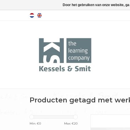
Door het gebruiken van onze website, ga
Producten getagd met wer
In dit boek laat Pie
Wijngaarden zien ho
Min: €
0
Max: €
20
moois kunt maken