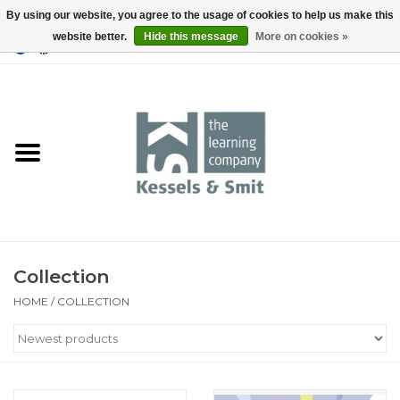
By using our website, you agree to the usage of cookies to help us make this
website better.
Hide this message
More on cookies »
0 Items - €0,00
Home
Books
Tools
Collection
HOME
/
COLLECTION