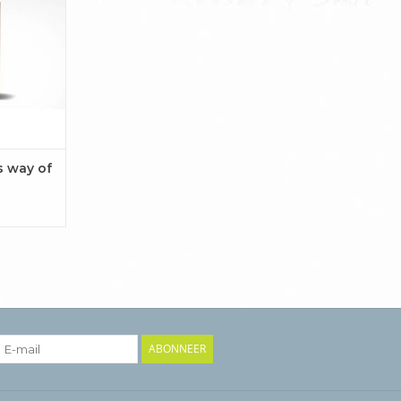
j deelt
ingen en
ragen en
woorden en
oor nieuwe
de leven z
AAN
EN
 way of
ABONNEER