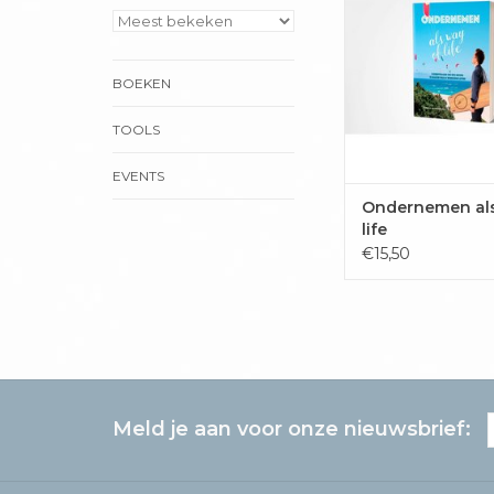
werkende leven. Hi
persoonlijke ervar
verhalen, stelt v
BOEKEN
voorziet ze van ant
tips. Zet je schrap v
stappen om je werken
TOOLS
TOEVOEGEN 
EVENTS
WINKELWAG
Ondernemen als
life
€15,50
Meld je aan voor onze nieuwsbrief: