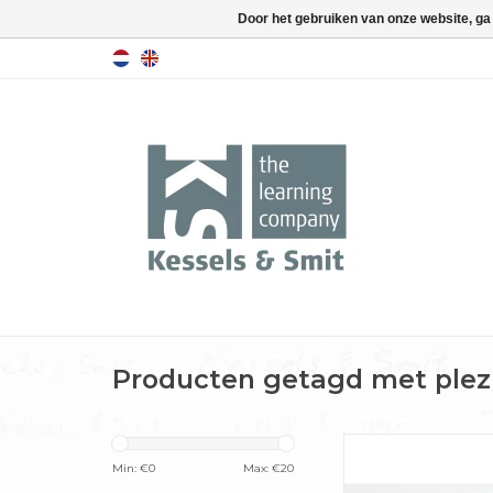
Door het gebruiken van onze website, ga
Producten getagd met plez
In dit boek laat Pie
Wijngaarden zien ho
Min: €
0
Max: €
20
moois kunt maken