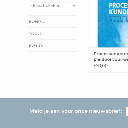
benoemd en de af
gemaakt. En toch 
proces niet. Iedere
BOEKEN
een andere kant o
besluitvorming st
TOOLS
Herkenbaar zijn va
momenten dat het op
EVENTS
TOEVOEGEN 
Proceskunde: e
WINKELWAG
pleidooi voor w
met aandacht
€41,00
Meld je aan voor onze nieuwsbrief: