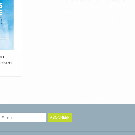
spraken
vlot het
en beweegt
p en de
agneert.
st óók de
eens wé...
AAN
en
EN
erken
ABONNEER