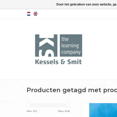
Door het gebruiken van onze website, ga
Producten getagd met pro
Min: €
0
Max: €
45
Wie kent het niet? 
staan op papier, de mi